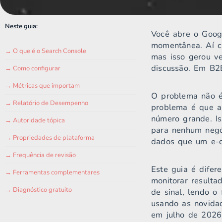
Neste guia:
Você abre o Googl
momentânea. Aí c
→ O que é o Search Console
mas isso gerou ve
discussão. Em B2B
→ Como configurar
→ Métricas que importam
O problema não é
→ Relatório de Desempenho
problema é que a 
número grande. Is
→ Autoridade tópica
para nenhum negó
→ Propriedades de plataforma
dados que um e-c
→ Frequência de revisão
Este guia é difer
→ Ferramentas complementares
monitorar result
→ Diagnóstico gratuito
de sinal, lendo o
usando as novidad
em julho de 2026