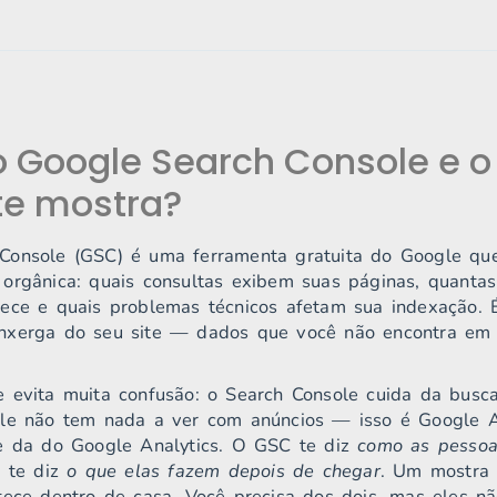
o Google Search Console e o
te mostra?
Console (GSC) é uma ferramenta gratuita do Google qu
orgânica: quais consultas exibem suas páginas, quanta
ece e quais problemas técnicos afetam sua indexação. É
nxerga do seu site — dados que você não encontra em 
e evita muita confusão: o Search Console cuida da bus
Ele não tem nada a ver com anúncios — isso é Google 
te da do Google Analytics. O GSC te diz
como as pessoa
s te diz
o que elas fazem depois de chegar
. Um mostra 
tece dentro de casa. Você precisa dos dois, mas eles 