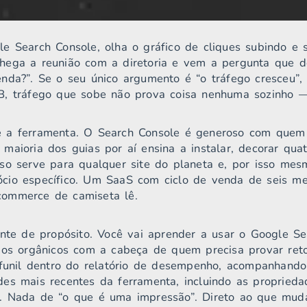
e Search Console, olha o gráfico de cliques subindo e 
hega a reunião com a diretoria e vem a pergunta que d
nda?”. Se o seu único argumento é “o tráfego cresceu”,
, tráfego que sobe não prova coisa nenhuma sozinho — 
 a ferramenta. O Search Console é generoso com quem 
maioria dos guias por aí ensina a instalar, decorar quat
so serve para qualquer site do planeta e, por isso me
cio específico. Um SaaS com ciclo de venda de seis m
ommerce de camiseta lê.
ente de propósito. Você vai aprender a usar o Google S
ados orgânicos com a cabeça de quem precisa provar re
 funil dentro do relatório de desempenho, acompanhando
es mais recentes da ferramenta, incluindo as propried
. Nada de “o que é uma impressão”. Direto ao que muda