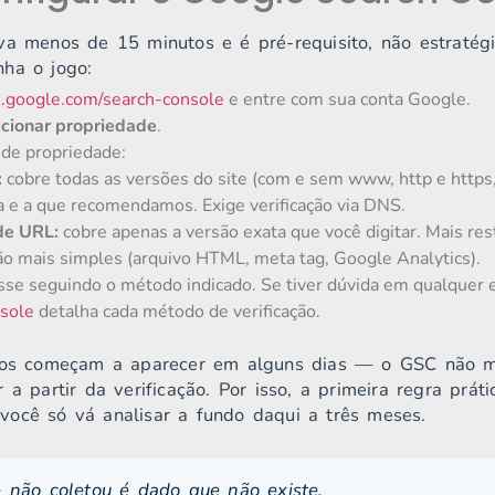
va menos de 15 minutos e é pré-requisito, não estratég
ha o jogo:
h.google.com/search-console
e entre com sua conta Google.
cionar propriedade
.
 de propriedade:
:
cobre todas as versões do site (com e sem www, http e https
 e a que recomendamos. Exige verificação via DNS.
de URL:
cobre apenas a versão exata que você digitar. Mais re
ção mais simples (arquivo HTML, meta tag, Google Analytics).
sse seguindo o método indicado. Se tiver dúvida em qualquer 
sole
detalha cada método de verificação.
dos começam a aparecer em alguns dias — o GSC não mos
 a partir da verificação. Por isso, a primeira regra prát
ocê só vá analisar a fundo daqui a três meses.
 não coletou é dado que não existe.