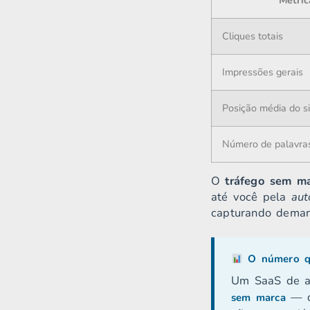
Métric
Cliques totais
Impressões gerais
Posição média do si
Número de palavra
O
tráfego sem m
até você pela
aut
capturando deman
O número qu
Um SaaS de a
— q
sem marca