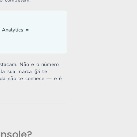
 Analytics =
.
estacam. Não é o número
a sua marca (já te
nda não te conhece — e é
onsole?