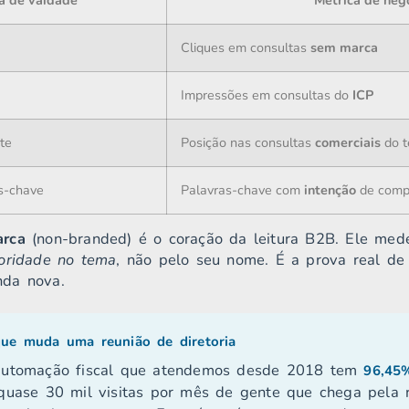
a de vaidade
Métrica de neg
Cliques em consultas
sem marca
Impressões em consultas do
ICP
te
Posição nas consultas
comerciais
do 
s-chave
Palavras-chave com
intenção
de comp
arca
(non-branded) é o coração da leitura B2B. Ele me
oridade no tema
, não pelo seu nome. É a prova real de
da nova.
e muda uma reunião de diretoria
utomação fiscal que atendemos desde 2018 tem
96,45%
uase 30 mil visitas por mês de gente que chega pela r