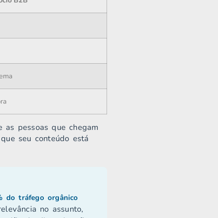
ócio B2B
tema
ra
de as pessoas que chegam
 que seu conteúdo está
 do tráfego orgânico
elevância no assunto,