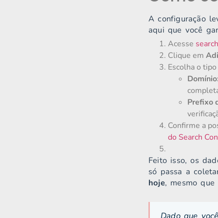
A configuração le
aqui que você gan
Acesse
searc
Clique em
Adi
Escolha o tipo
Domínio
completa
Prefixo 
verifica
Confirme a po
do Search Con
Feito isso, os da
só passa a coletar
hoje
, mesmo que v
Dado que você