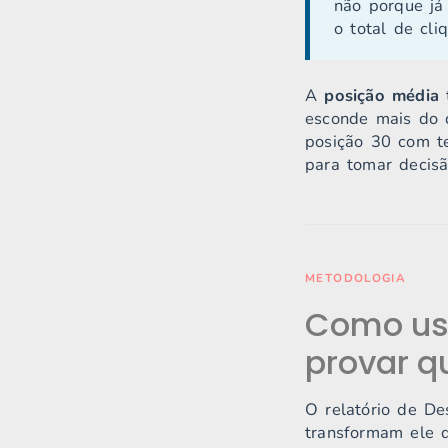
não porque já
o total de cli
A
posição média
t
esconde mais do 
posição 30 com te
para tomar decis
METODOLOGIA
Como usa
provar q
O relatório de D
transformam ele d