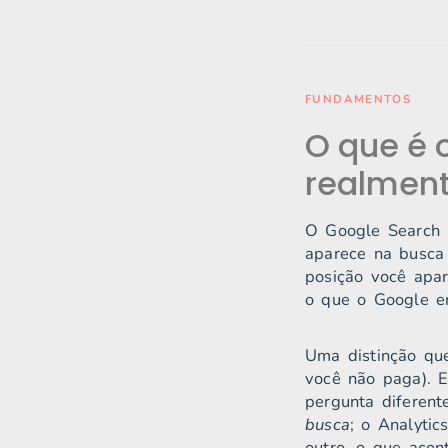
FUNDAMENTOS
O que é 
realmen
O Google Search 
aparece na busca 
posição você apar
o que o Google e
Uma distinção qu
você não paga). 
pergunta diferen
busca
; o Analytic
outro, o que acon